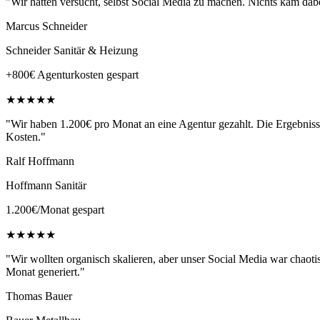
"
Wir hatten versucht, selbst Social Media zu machen. Nichts kam dabe
Marcus Schneider
Schneider Sanitär & Heizung
+800€ Agenturkosten gespart
★
★
★
★
★
"
Wir haben 1.200€ pro Monat an eine Agentur gezahlt. Die Ergebnisse 
Kosten.
"
Ralf Hoffmann
Hoffmann Sanitär
1.200€/Monat gespart
★
★
★
★
★
"
Wir wollten organisch skalieren, aber unser Social Media war chaotis
Monat generiert.
"
Thomas Bauer