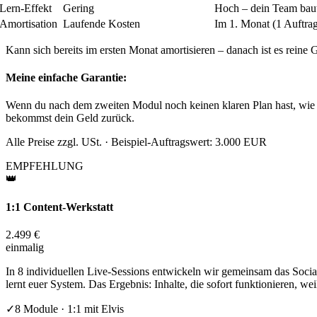
Lern-Effekt
Gering
Hoch – dein Team bau
Amortisation
Laufende Kosten
Im 1. Monat (1 Auftra
Kann sich bereits im ersten Monat amortisieren – danach ist es reine
Meine einfache Garantie:
Wenn du nach dem zweiten Modul noch keinen klaren Plan hast, wie d
bekommst dein Geld zurück.
Alle Preise zzgl. USt. · Beispiel-Auftragswert: 3.000 EUR
EMPFEHLUNG
👑
1:1 Content-Werkstatt
2.499 €
einmalig
In 8 individuellen Live-Sessions entwickeln wir gemeinsam das Social
lernt euer System. Das Ergebnis: Inhalte, die sofort funktionieren, we
✓
8 Module · 1:1 mit Elvis